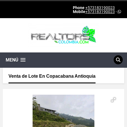
Phone
+573183190023
Mobile
+573183190023
-
MENÚ
Venta de Lote En Copacabana Antioquia