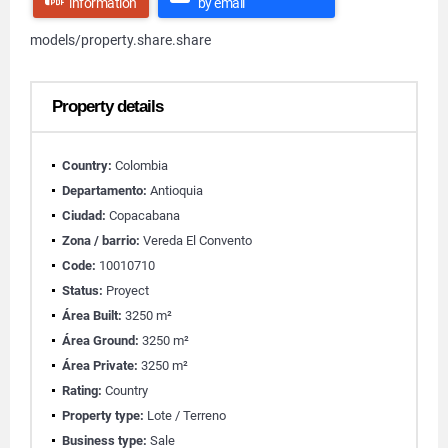
information
by email
models/property.share.share
Property details
Country:
Colombia
Departamento:
Antioquia
Ciudad:
Copacabana
Zona / barrio:
Vereda El Convento
Code:
10010710
Status:
Proyect
Área Built:
3250 m²
Área Ground:
3250 m²
Área Private:
3250 m²
Rating:
Country
Property type:
Lote / Terreno
Business type:
Sale