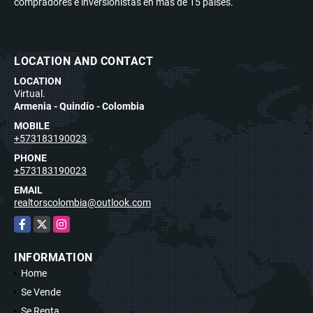
compradores e inversionistas en más de 15 países.
LOCATION AND CONTACT
LOCATION
Virtual.
Armenia - Quindío - Colombia
MOBILE
+573183190023
PHONE
+573183190023
EMAIL
realtorscolombia@outlook.com
Facebook
X
Instagram
INFORMATION
Home
Se Vende
Se Renta