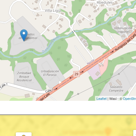
Leaflet
| Wasi - ©
OpenStr