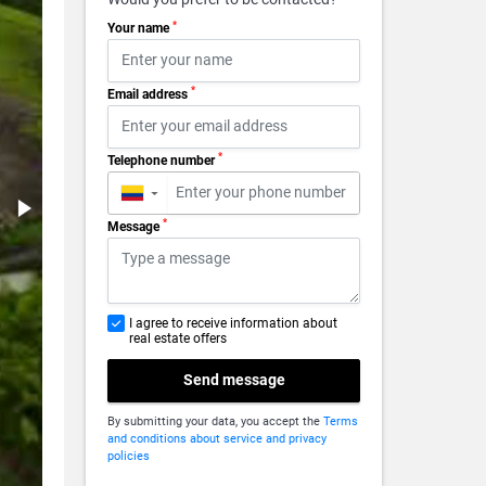
*
Your name
*
Email address
*
Telephone number
▼
*
Message
I agree to receive information about
real estate offers
Send message
By submitting your data, you accept the
Terms
and conditions about service and privacy
policies