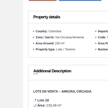
Property details
Country:
Colombia
Depart
Zona / barrio:
Via Circasia/Armenia
Code:
1
Área Ground:
230 m²
Área Pr
Property type:
Lote / Terreno
Busine
Additional Description
LOTE EN VENTA – ANKORA, CIRCASIA
📍
Lote 28
📐
Área:
230,48 m²