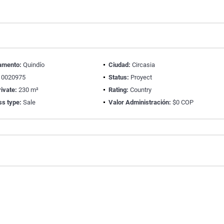
amento:
Quindío
Ciudad:
Circasia
0020975
Status:
Proyect
ivate:
230 m²
Rating:
Country
ss type:
Sale
Valor Administración:
$0 COP