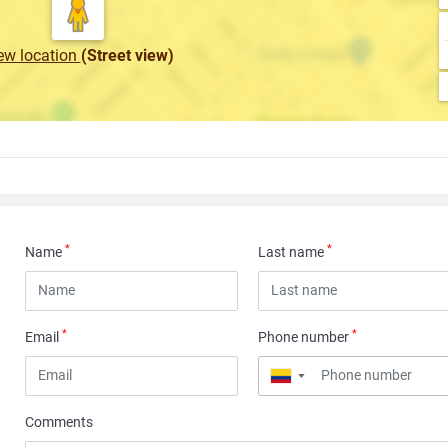
ew location
(Street view)
*
*
Name
Last name
*
*
Email
Phone number
▼
Comments