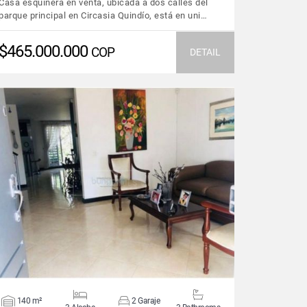
Casa esquinera en venta, ubicada a dos calles del
parque principal en Circasia Quindío, está en uni…
$465.000.000
COP
DETAIL
VIEW DETAILS
140 m²
2 Garaje