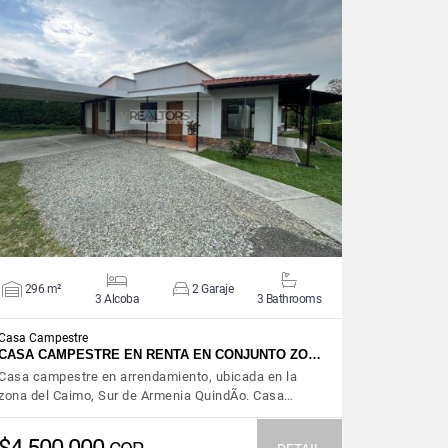
VIEW DETAILS
296 m²
2 Garaje
3 Alcoba
3 Bathrooms
Casa Campestre
CASA CAMPESTRE EN RENTA EN CONJUNTO ZO…
Casa campestre en arrendamiento, ubicada en la
zona del Caimo, Sur de Armenia QuindÃ­o. Casa…