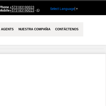
Phone
+573183190023
Select Language
▼
Mobile
+573183190023
-
AGENTS
NUESTRA COMPAÑIA
CONTÁCTENOS