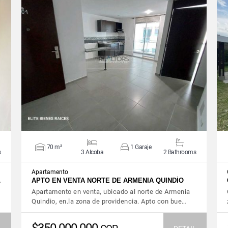
VIEW DETAILS
70 m²
1 Garaje
s
3 Alcoba
2 Bathrooms
Apartamento
…
APTO EN VENTA NORTE DE ARMENIA QUINDÍO
Apartamento en venta, ubicado al norte de Armenia
Quindio, en.la zona de providencia. Apto con bue…