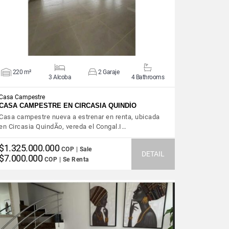
220 m²
2 Garaje
3 Alcoba
4 Bathrooms
Casa Campestre
CASA CAMPESTRE EN CIRCASIA QUINDÍO
Casa campestre nueva a estrenar en renta, ubicada
en Circasia QuindÃ­o, vereda el Congal.I…
$1.325.000.000
COP | Sale
DETAIL
$7.000.000
COP | Se Renta