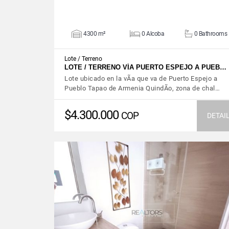
4300 m²
0 Alcoba
0 Bathrooms
Lote / Terreno
LOTE / TERRENO VÍA PUERTO ESPEJO A PUEB…
Lote ubicado en la vÃ­a que va de Puerto Espejo a
Pueblo Tapao de Armenia QuindÃ­o, zona de chal…
$4.300.000
COP
DETAI
VIEW DETAILS