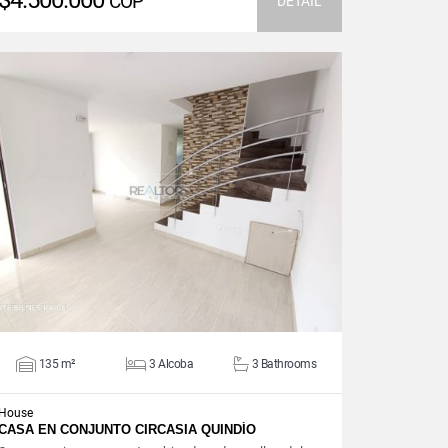
$4.500.000
COP
DETAIL
VIEW DETAILS
135 m²
3 Alcoba
3 Bathrooms
House
CASA EN CONJUNTO CIRCASIA QUINDÍO