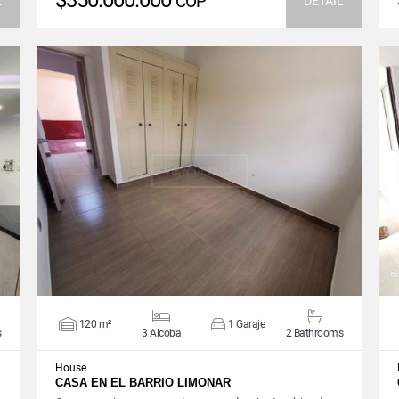
$350.000.000
COP
L
DETAIL
VIEW DETAILS
120 m²
1 Garaje
s
3 Alcoba
2 Bathrooms
House
CASA EN EL BARRIO LIMONAR