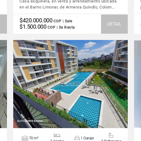
Casa esquinera, en venta y arrendamiento ubicada
en el Barrio Limonar, de Armenia Quindío, Colom…
$420.000.000
COP | Sale
L
DETAIL
$1.500.000
COP | Se Renta
VIEW DETAILS
70 m²
1 Garaje