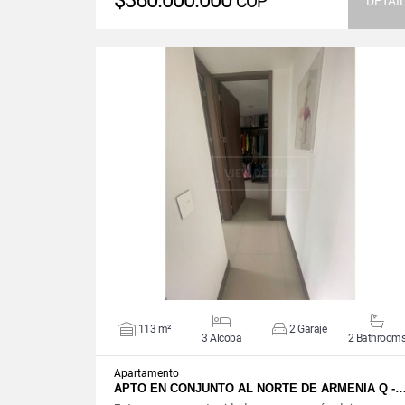
$360.000.000
COP
DETAI
VIEW DETAILS
113 m²
2 Garaje
3 Alcoba
2 Bathroom
Apartamento
APTO EN CONJUNTO AL NORTE DE ARMENIA Q -