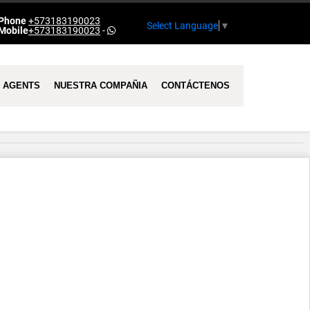
Phone
+573183190023
Select Language
▼
Mobile
+573183190023
-
AGENTS
NUESTRA COMPAÑIA
CONTÁCTENOS