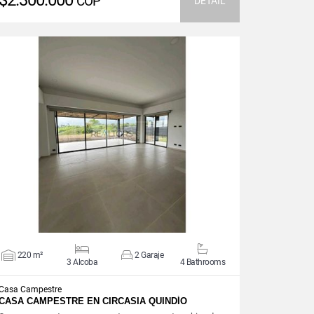
$2.300.000
COP
DETAIL
VIEW DETAILS
220 m²
2 Garaje
3 Alcoba
4 Bathrooms
Casa Campestre
CASA CAMPESTRE EN CIRCASIA QUINDÍO