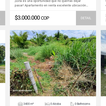
¡Esta es una oportunidad que no querrás dejar
pasar! Apartamento en venta excelente ubicación…
$3.000.000
COP
L
DETAIL
VIEW DETAILS
3400 m²
0 Alcoba
0 Bathrooms