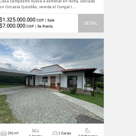
Casa campestre nueva a estrenar en renta, ubicada
en Circasia QuindÃ­o, vereda el Congal.I…
$1.325.000.000
COP | Sale
DETAIL
$7.000.000
COP | Se Renta
VIEW DETAILS
296 m²
2 Garaje