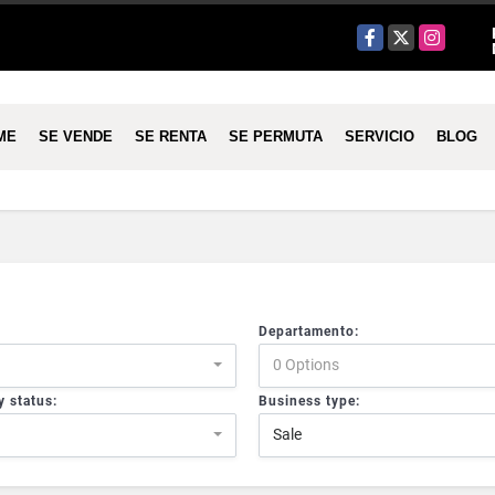
Facebook
X
Instagram
ME
SE VENDE
SE RENTA
SE PERMUTA
SERVICIO
BLOG
Departamento:
0 Options
y status:
Business type:
Sale