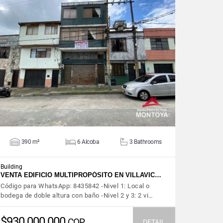
VIEW DETAILS
390 m²
6 Alcoba
3 Bathrooms
Building
VENTA EDIFICIO MULTIPROPÓSITO EN VILLAVIC…
Código para WhatsApp: 8435842 -Nivel 1: Local o
bodega de doble altura con baño -Nivel 2 y 3: 2 vi…
$930.000.000
COP
DETAIL