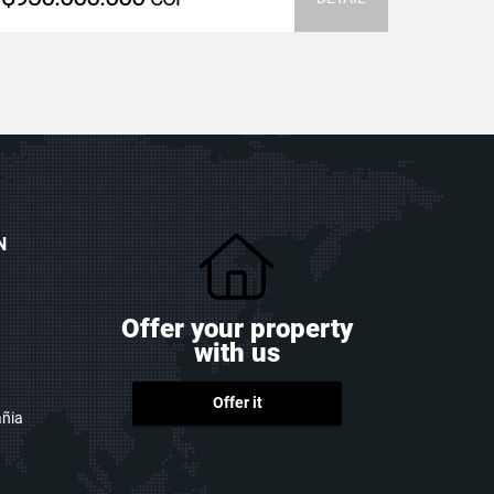
N
Offer your property
with us
Offer it
ñia