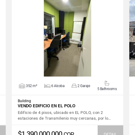
VIEW DETAILS
352 m²
6 Alcoba
2 Garaje
5 Bathrooms
Building
VENDO EDIFICIO EN EL POLO
Edificio de 4 pisos, ubicado en EL POLO, con 2
estaciones de Transmilenio muy cercanas, por lo…
$1.390.000.000
COP
DETAIL