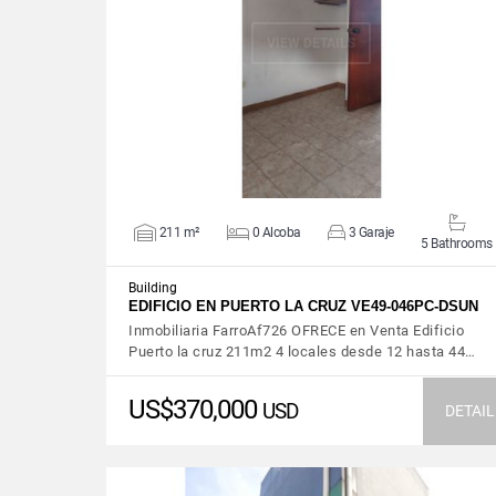
VIEW DETAILS
211 m²
0 Alcoba
3 Garaje
5 Bathrooms
Building
EDIFICIO EN PUERTO LA CRUZ VE49-046PC-DSUN
‎Inmobiliaria FarroAf726 ‎OFRECE en Venta ‎Edificio
Puerto la cruz ‎211m2 ‎4 locales desde 12 hasta 44…
US$370,000
USD
DETAIL