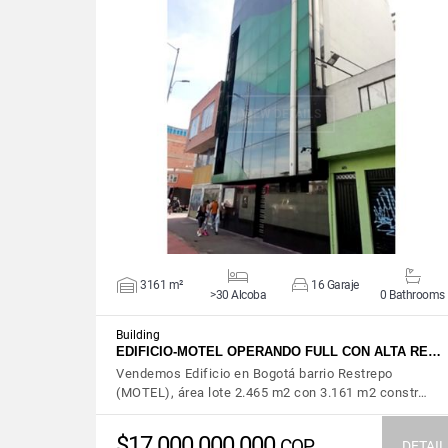
VIEW DETAILS
3161 m²
16 Garaje
>30 Alcoba
0 Bathrooms
Building
EDIFICIO-MOTEL OPERANDO FULL CON ALTA RE…
Vendemos Edificio en Bogotá barrio Restrepo
(MOTEL), área lote 2.465 m2 con 3.161 m2 constr…
$17.000.000.000
COP
DETAIL