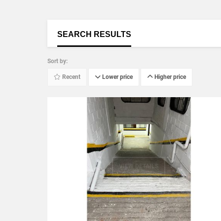
SEARCH RESULTS
Sort by:
Recent
Lower price
Higher price
VIEW DETAILS