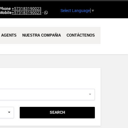
Phone
+573183190023
Select Language
▼
Mobile
+573183190023
-
AGENTS
NUESTRA COMPAÑIA
CONTÁCTENOS
SEARCH