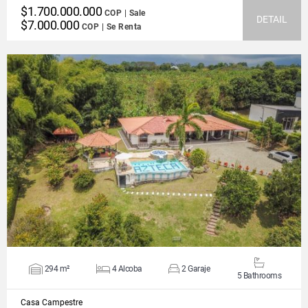
$1.700.000.000
COP | Sale
DETAIL
$7.000.000
COP | Se Renta
VIEW DETAILS
294 m²
4 Alcoba
2 Garaje
5 Bathrooms
Casa Campestre