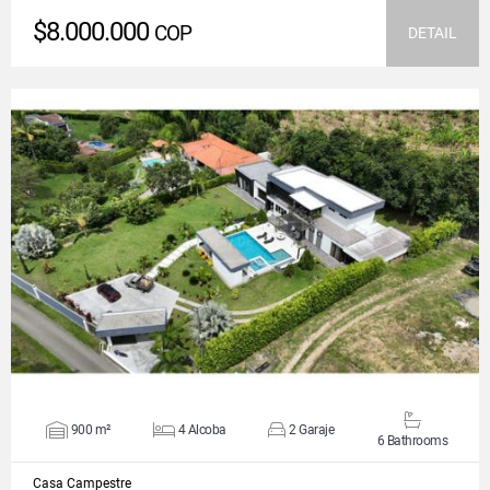
$8.000.000
COP
DETAIL
VIEW DETAILS
900 m²
4 Alcoba
2 Garaje
6 Bathrooms
Casa Campestre