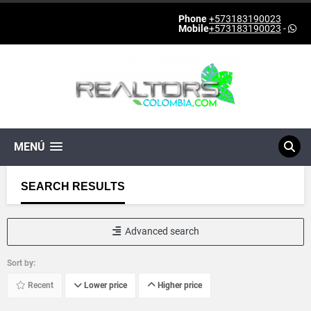
Phone
+573183190023
Mobile
+573183190023
-
MENÚ
SEARCH RESULTS
Advanced search
Sort by:
Recent
Lower price
Higher price