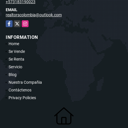
+573183190023
EMAIL
realtorscolombia@outlook.com
Facebook
X
Instagram
INFORMATION
Home
Se Vende
Se Renta
Servicio
Blog
Nuestra Compañia
Contáctenos
Privacy Policies