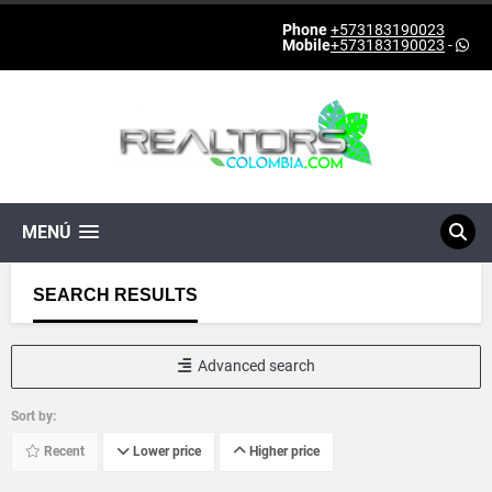
Phone
+573183190023
Mobile
+573183190023
-
MENÚ
SEARCH RESULTS
Advanced search
Sort by:
Recent
Lower price
Higher price