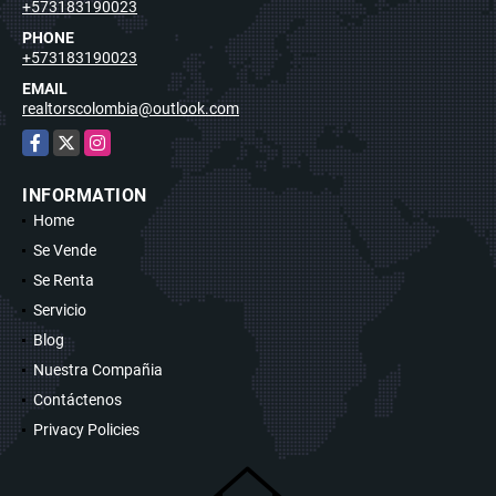
+573183190023
PHONE
+573183190023
EMAIL
realtorscolombia@outlook.com
Facebook
X
Instagram
INFORMATION
Home
Se Vende
Se Renta
Servicio
Blog
Nuestra Compañia
Contáctenos
Privacy Policies