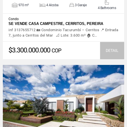
970 m²
4 Alcoba
3 Garaje
4 Bathrooms
Condo
SE VENDE CASA CAMPESTRE, CERRITOS, PEREIRA
inf 3137655712 🏡 Condominio Tacurumbí – Cerritos 📍 Entrada
7, junto a Cerritos del Mar 📐 Lote: 3.600 m² 🏠 C…
$3.300.000.000
COP
DETAIL
VIEW DETAILS