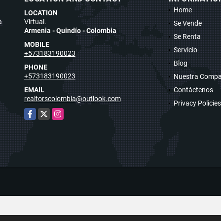
Home
LOCATION
a
Virtual.
Se Vende
Armenia - Quindío - Colombia
Se Renta
MOBILE
Servicio
+573183190023
Blog
PHONE
+573183190023
Nuestra Compa
EMAIL
Contáctenos
realtorscolombia@outlook.com
Privacy Policies
Facebook
X
Instagram