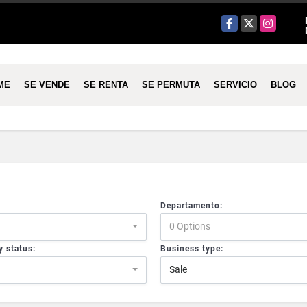
Facebook
X
Instagram
ME
SE VENDE
SE RENTA
SE PERMUTA
SERVICIO
BLOG
Departamento:
0 Options
y status:
Business type:
Sale