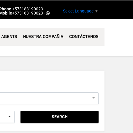
Phone
+573183190023
Select Language
▼
Mobile
+573183190023
-
AGENTS
NUESTRA COMPAÑIA
CONTÁCTENOS
SEARCH