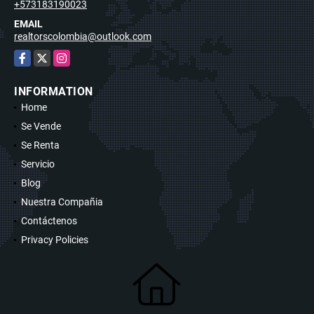
+573183190023
EMAIL
realtorscolombia@outlook.com
Facebook
X
Instagram
INFORMATION
Home
Se Vende
Se Renta
Servicio
Blog
Nuestra Compañia
Contáctenos
Privacy Policies