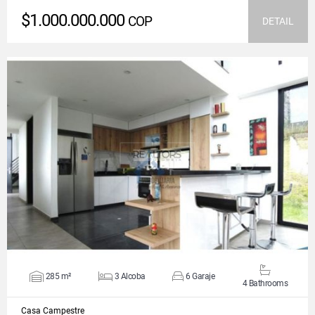
$1.000.000.000
COP
DETAIL
VIEW DETAILS
285 m²
3 Alcoba
6 Garaje
4 Bathrooms
Casa Campestre