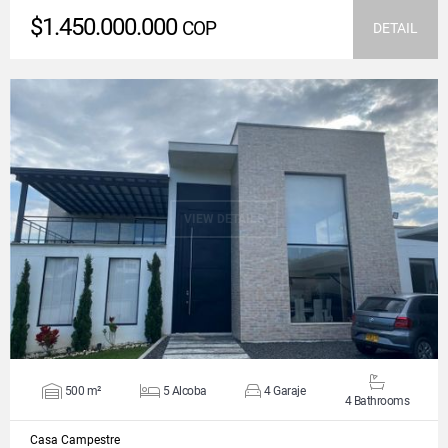
$1.450.000.000
COP
DETAIL
VIEW DETAILS
500 m²
5 Alcoba
4 Garaje
4 Bathrooms
Casa Campestre