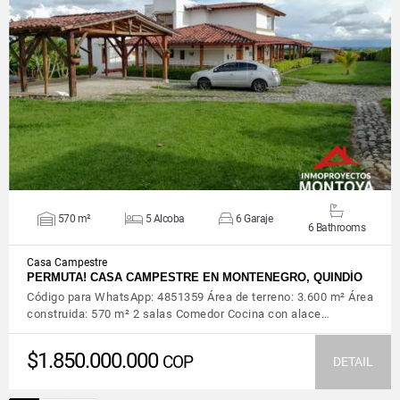
VIEW DETAILS
570 m²
5 Alcoba
6 Garaje
6 Bathrooms
Casa Campestre
PERMUTA! CASA CAMPESTRE EN MONTENEGRO, QUINDÍO
Código para WhatsApp: 4851359 Área de terreno: 3.600 m² Área
construida: 570 m² 2 salas Comedor Cocina con alace…
$1.850.000.000
COP
DETAIL