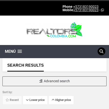
Phone
+573183190023
Mobile
+573183190023
-
MENÚ
SEARCH RESULTS
Advanced search
Sort by:
Recent
Lower price
Higher price