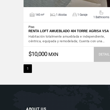
140 m²
1 Alcoba
1 Garaje
1 Bathrooms
Piso
RENTA LOFT AMUEBLADO 404 TORRE AGRISA VSA
Habitación totalmente amueblada e independiente,
céntrica, equipada y remodelada; Cuenta con una…
$10,000
MXN
DETAIL
1
ABOUT US