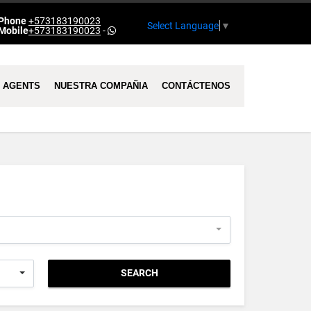
Phone
+573183190023
Select Language
▼
Mobile
+573183190023
-
AGENTS
NUESTRA COMPAÑIA
CONTÁCTENOS
SEARCH