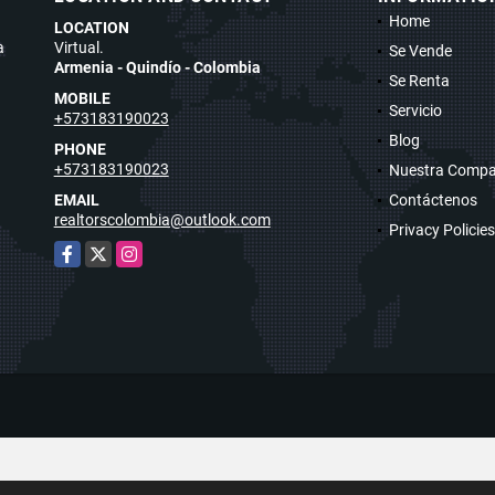
Home
LOCATION
a
Virtual.
Se Vende
Armenia - Quindío - Colombia
Se Renta
MOBILE
Servicio
+573183190023
Blog
PHONE
+573183190023
Nuestra Compa
EMAIL
Contáctenos
realtorscolombia@outlook.com
Privacy Policies
Facebook
X
Instagram