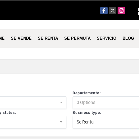
Facebook
X
Instagram
ME
SE VENDE
SE RENTA
SE PERMUTA
SERVICIO
BLOG
Departamento:
0 Options
y status:
Business type:
Se Renta