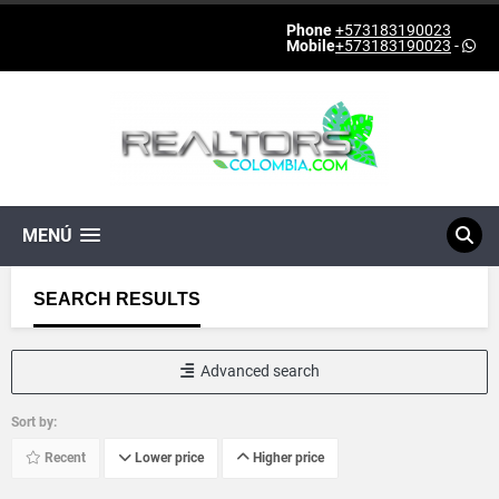
Phone
+573183190023
Mobile
+573183190023
-
MENÚ
SEARCH RESULTS
Advanced search
Sort by:
Recent
Lower price
Higher price