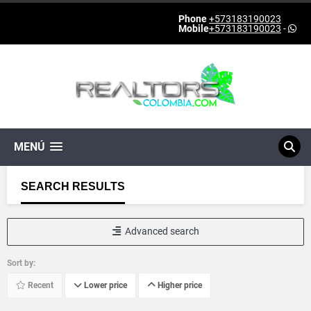
Phone
+573183190023
Mobile
+573183190023
-
MENÚ
SEARCH RESULTS
Advanced search
Sort by:
Recent
Lower price
Higher price