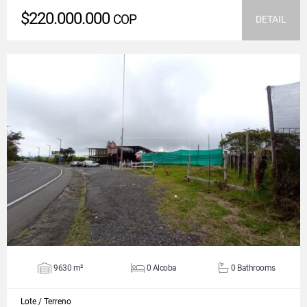
$220.000.000
COP
DETAIL
VIEW DETAILS
9630 m²
0 Alcoba
0 Bathrooms
Lote / Terreno