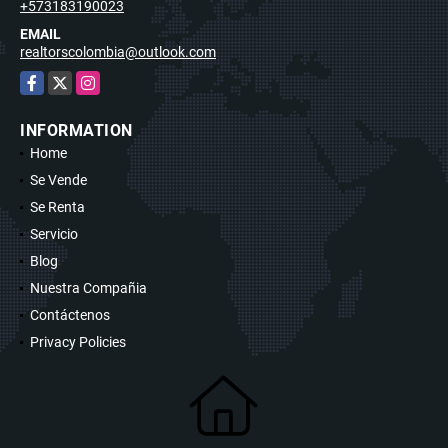
+573183190023
EMAIL
realtorscolombia@outlook.com
Facebook
X
Instagram
INFORMATION
Home
Se Vende
Se Renta
Servicio
Blog
Nuestra Compañia
Contáctenos
Privacy Policies