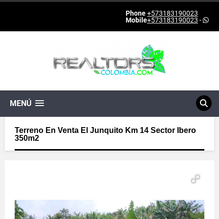
Phone
+573183190023
Mobile
+573183190023
-
MENÚ
Terreno En Venta El Junquito Km 14 Sector Ibero
350m2