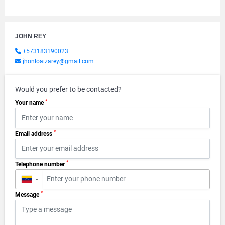
JOHN REY
+573183190023
jhonloaizarey@gmail.com
Would you prefer to be contacted?
*
Your name
*
Email address
*
Telephone number
▼
*
Message