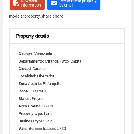
Download
Recommend property
information
by email
models/property.share.share
Property details
Country:
Venezuela
Departamento:
Miranda - Dtto. Capital
Ciudad:
Caracas
Localidad:
Libertador
Zona / barrio:
El Junquito
Code:
10007904
Status:
Proyect
Área Ground:
350 m²
Property type:
Land
Business type:
Sale
Valor Administración:
US$0