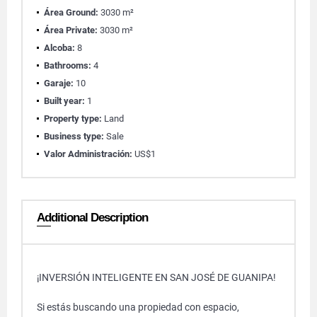
Área Ground:
3030 m²
Área Private:
3030 m²
Alcoba:
8
Bathrooms:
4
Garaje:
10
Built year:
1
Property type:
Land
Business type:
Sale
Valor Administración:
US$1
Additional Description
¡INVERSIÓN INTELIGENTE EN SAN JOSÉ DE GUANIPA!
​Si estás buscando una propiedad con espacio,