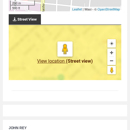
200 m
500 ft
Leaflet
| Wasi - ©
OpenStreetMap
Street View
View location
(Street view)
JOHN REY