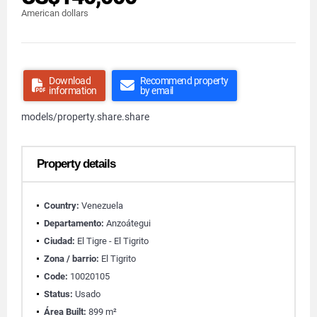
American dollars
Download
Recommend property
information
by email
models/property.share.share
Property details
Country:
Venezuela
Departamento:
Anzoátegui
Ciudad:
El Tigre - El Tigrito
Zona / barrio:
El Tigrito
Code:
10020105
Status:
Usado
Área Built:
899 m²