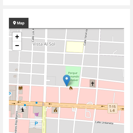
Map
+
−