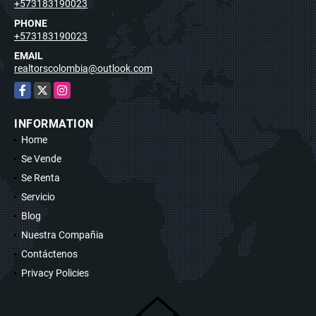
+573183190023
PHONE
+573183190023
EMAIL
realtorscolombia@outlook.com
Facebook
X
Instagram
INFORMATION
Home
Se Vende
Se Renta
Servicio
Blog
Nuestra Compañia
Contáctenos
Privacy Policies