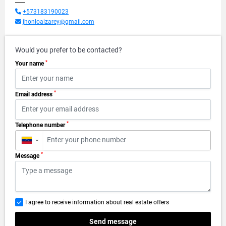
+573183190023
jhonloaizarey@gmail.com
Would you prefer to be contacted?
*
Your name
*
Email address
*
Telephone number
▼
*
Message
I agree to receive information about real estate offers
Send message