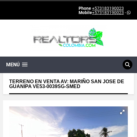
Phone
+573183190023
Mobile
+573183190023
-
MENÚ
TERRENO EN VENTA AV: MARIÑO SAN JOSE DE
GUANIPA VE53-0039SG-SMED